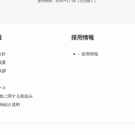
受付時間：9:00〜17:30（土日除く）
報
採用情報
方針
採用情報
概要
挨拶
ース
推進に関する取組み
事例紹介資料