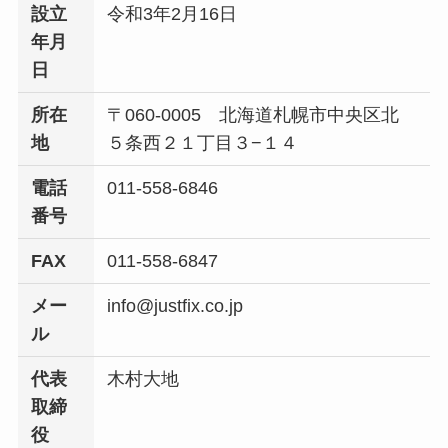
設立
令和3年2月16日
年月
日
所在
〒060-0005 北海道札幌市中央区北
地
５条西２１丁目３−１４
電話
011-558-6846
番号
FAX
011-558-6847
メー
info@justfix.co.jp
ル
代表
木村大地
取締
役